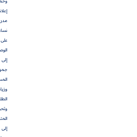
وحملات
إعلانية
مدروسة،
نساعدك
على
الوصول
إلى
جمهورك
المستهدف،
وزيادة
الطلبات،
وتحويل
المتابعين
إلى