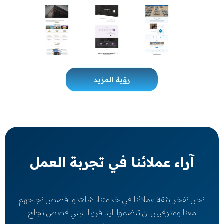
رؤية المزيد
اء عملائنا في تجربة العمل
فخر بثقة عملائنا في خدمتنا، شاهدوا قصص نجاحهم
ا ومترقبين ان تنضموا الينا قريبا لنبني قصص نجاح