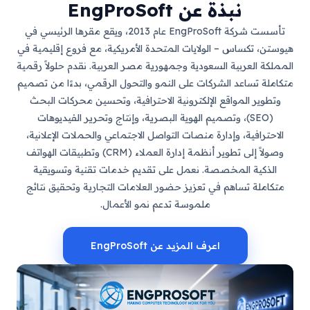
نبذة عن EngProSoft
تأسست شركة EngProSoft عام 2013، ويقع مقرها الرئيسي في
تكساس – الولايات المتحدة الأمريكية، مع فروع إقليمية في
لعربية السعودية وجمهورية مصر العربية. نقدم حلولاً رقمية
تساعد الشركات على النمو والتحول الرقمي، بدءًا من تصميم
 المواقع الإلكترونية الاحترافية، وتحسين محركات البحث
(SEO)، وتصميم الهوية البصرية، وإنتاج وتحرير الفيديوهات
فية، وإدارة منصات التواصل الاجتماعي والحملات الإعلانية،
وصولاً إلى تطوير أنظمة إدارة العملاء (CRM) وتطبيقات الهواتف
ية المخصصة. نعمل على تقديم خدمات تقنية وتسويقية
ة تساهم في تعزيز حضور العلامات التجارية وتحقيق نتائج
ملموسة تدعم نمو الأعمال.
اعرف المزيد عن EngProSoft