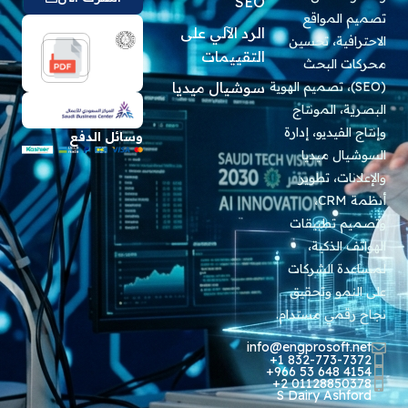
SEO
مواقع
الرد الآلي على
ة، تحسين
التقييمات
البحث
)، تصميم الهوية
سوشيال ميديا
المونتاج
يديو، إدارة
وسائل الدفع
 ميديا
، تطوير
أنظمة CRM،
تطبيقات
لذكية،
الشركات
و وتحقيق
ي مستدام.
info@engprosof
+1 832-773
+966 53 648
+2 011288
S Dairy A