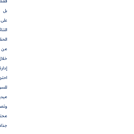
فقط،
بل
على
النتائج
الحقيقية.
من
خلال
إدارة
احترافية
للسوشيال
ميديا،
وتصميم
محتوى
جذاب،