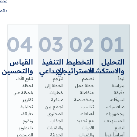
عملاء
دائمين.
04
03
02
0
ليل
التخطيط
التنفيذ
القياس
استكشاف
الاستراتيجي
الإبداعي
والتحسين
نصمم
نترجم
نتابع الأداء
ة
خطة عمل
الخطة إلى
لحظة
متكاملة
خطوات
بلحظة عبر
،
ومخصصة
مبتكرة
تقارير
يك،
تناسب
تجمع بين
تحليلية
ورك
أهدافك،
المحتوى
دقيقة،
هدف
مع تحديد
الجذاب
ونقوم
الأدوات
والتقنيات
بالتطوير
قوياً
والقنوات
الحديثة
المستمر