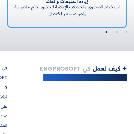
زيادة المبيعات والعائد
ام المحتوى والحملات الإعلانية لتحقيق نتائج ملموسة
ونمو مستمر للأعمال.
 نعمل
في ENGPROSOFT
في
ENGPROSOFT
سويقية مبنية على البيانات
لا
نركز
على
عدد
المتابعين