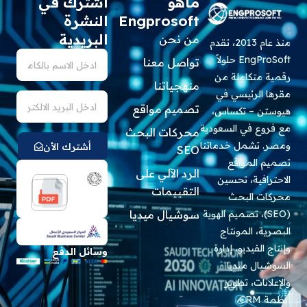
ماهو
اشترك في
Engprosoft
النشرة
البريدية
من نحن
منذ عام 2013، تقدم
اسم
EngProSoft حلولاً
تواصل معنا
رقمية متكاملة من
منهجياتنا
مقرها الرئيسي في
Email
تصميم مواقع
هيوستن – تكساس،
مع فروع في السعودية
محركات البحث
ومصر. تشمل خدماتنا
أشترك الأن
SEO
تصميم المواقع
الرد الآلي على
الاحترافية، تحسين
التقييمات
محركات البحث
(SEO)، تصميم الهوية
سوشيال ميديا
البصرية، المونتاج
وإنتاج الفيديو، إدارة
وسائل الدفع
السوشيال ميديا
والإعلانات، تطوير
أنظمة CRM،