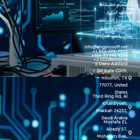
وتصميم تطبيقات
الهواتف الذكية،
لمساعدة الشركات
على النمو وتحقيق
نجاح رقمي مستدام.
info@engprosoft.net
+1 832-773-7372
+966 53 648 4154
+2 01128850378
S Dairy Ashford
Rd Suite C005,
Houston, TX
77077, United
States
Third Ring Rd, Al
Khalidiyyah,
Makkah 24232,
Saudi Arabia
Mostafa EL
Abady ST,
Moharam Bek,